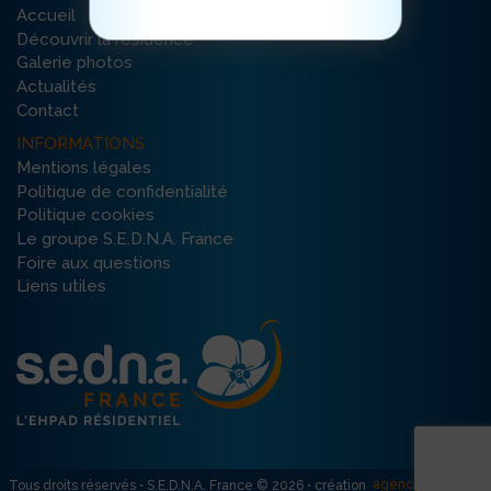
Accueil
Découvrir la résidence
Galerie photos
Actualités
Contact
INFORMATIONS
Mentions légales
Politique de confidentialité
Politique cookies
Le groupe S.E.D.N.A. France
Foire aux questions
Liens utiles
agence R créativ’
Tous droits réservés • S.E.D.N.A. France © 2026 • création