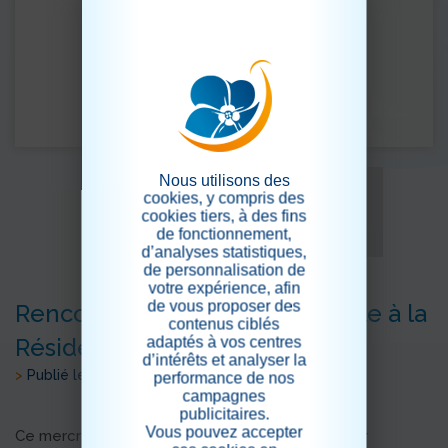
Nous utilisons des
cookies, y compris des
cookies tiers, à des fins
de fonctionnement,
d’analyses statistiques,
de personnalisation de
votre expérience, afin
de vous proposer des
Rencontre intergénérationnelle à la
contenus ciblés
Résidence La Harpe
adaptés à vos centres
d’intérêts et analyser la
>
Publié le 30/08/2025
performance de nos
campagnes
publicitaires.
Vous pouvez accepter
Ce mercredi, la Résidence La Harpe a eu le plaisir