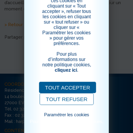
ces cookies en
d’accueillir les enfants du centre aéré d’Évreux pour un
cliquant sur « Tout
moment chaleureux et convivial !
accepter », refuser tous
les cookies en cliquant
sur « tout refuser » ou
> Retour aux actualités
cliquer sur «
Paramétrer les cookies
Partager sur les réseaux sociaux
» pour gérer vos
préférences.
Pour plus
d’informations sur
notre politique cookies,
cliquez ici
.
COORDONNÉES
TOUT ACCEPTER
Résidence La Harpe
14 boulevard Chambaudoin
TOUT REFUSER
27000 EVREUX
Tél. 02 32 29 69 00
Paramétrer les cookies
Fax : 02 32 29 69 09
Pour consulter notre politique cookies,
Mail : harpe-evreux@ehpad-sedna.fr
cliquez ici
CONTENU DU SITE