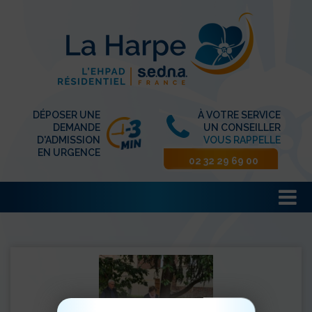
DÉPOSER UNE
À VOTRE SERVICE
DEMANDE
UN CONSEILLER
D'ADMISSION
VOUS RAPPELLE
EN URGENCE
02 32 29 69 00