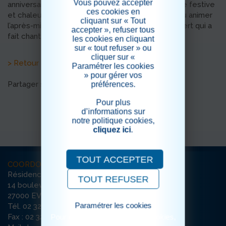
Vous pouvez accepter
anniversaires de ses résidents dans une ambiance festive
ces cookies en
et chaleureuse. Pour l’occasion, Philippe est venu animer
cliquant sur « Tout
l’après-midi en musique, offrant un véritable concert qui a
accepter », refuser tous
fait chanter toute la salle !
les cookies en cliquant
sur « tout refuser » ou
cliquer sur «
> Retour aux actualités
Paramétrer les cookies
» pour gérer vos
Partager sur les réseaux sociaux
préférences.
Pour plus
d’informations sur
notre politique cookies,
cliquez ici
.
TOUT ACCEPTER
COORDONNÉES
Résidence La Harpe
TOUT REFUSER
14 boulevard Chambaudoin
27000 EVREUX
Paramétrer les cookies
Tél. 02 32 29 69 00
Pour consulter notre politique cookies,
Fax : 02 32 29 69 09
cliquez ici