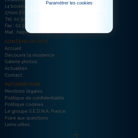
Paramétrer les cookies
14 boulevard Chambaudoin
Pour consulter notre politique cookies,
27000 EVREUX
cliquez ici
Tél. 02 32 29 69 00
Fax : 02 32 29 69 09
Mail : harpe-evreux@ehpad-sedna.fr
CONTENU DU SITE
Accueil
Découvrir la résidence
Galerie photos
Actualités
Contact
INFORMATIONS
Mentions légales
Politique de confidentialité
Politique cookies
Le groupe S.E.D.N.A. France
Foire aux questions
Liens utiles