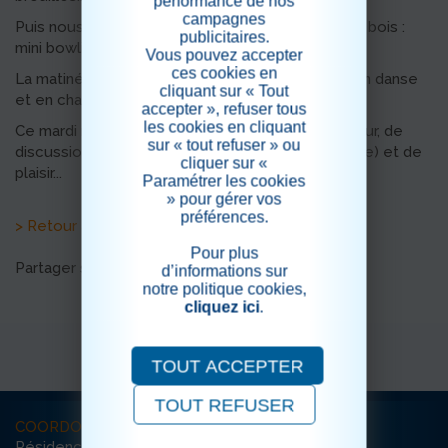
performance de nos
campagnes
Puis nous avons continué en s'initiant aux jeux en bois :
publicitaires.
mini bowling, jeu de palets et rires !
Vous pouvez accepter
ces cookies en
La matinée s'est ensuite terminée en musique, en danse
cliquant sur « Tout
et en champagne !
accepter », refuser tous
les cookies en cliquant
Ce mardi matin fut donc ponctué de bonne humeur, de
sur « tout refuser » ou
discussions, de découvertes (gustative et ludique) et de
cliquer sur «
plaisir...
Paramétrer les cookies
» pour gérer vos
préférences.
> Retour aux actualités
Pour plus
Partager sur les réseaux sociaux
d’informations sur
notre politique cookies,
cliquez ici
.
TOUT ACCEPTER
TOUT REFUSER
COORDONNÉES
Résidence La Harpe