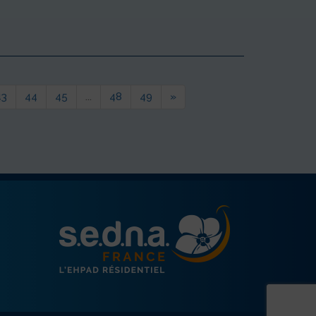
43
44
45
...
48
49
»