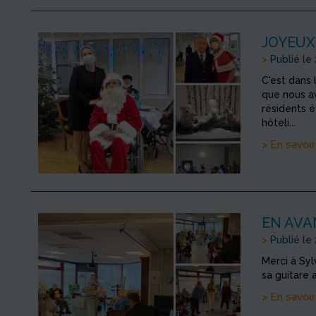
JOYEUX
>
Publié le
C'est dans l
que nous av
résidents é
hôteli...
> En savoir
EN AVAN
>
Publié le
Merci à Syl
sa guitare 
> En savoir