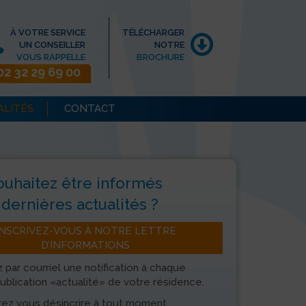
À VOTRE SERVICE
TÉLÉCHARGER
UN CONSEILLER
NOTRE
VOUS RAPPELLE
BROCHURE
02 32 29 69 00
ALITÉS
CONTACT
ouhaitez être informés
dernières actualités ?
INSCRIVEZ-VOUS À NOTRE LETTRE
D’INFORMATIONS
 par courriel une notification à chaque
ublication «actualité» de votre résidence.
ez vous désincrire à tout moment.