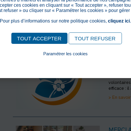
menacé mais
epter ces cookies en cliquant sur « Tout accepter », refuser tou
différement
out refuser » ou cliquer sur « Paramétrer les cookies » pour gérer
était...
Pour plus d’informations sur notre politique cookies,
cliquez ici
> En savoir
TOUT ACCEPTER
TOUT REFUSER
Paramétrer les cookies
POINT 
Pour consulter notre politique cookies, cliquez ici
>
Publié le
Pourquoi va
contre une 
volontaires
efficace : il
> En savoir
MERCI A