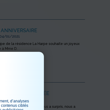
 ANNIVERSAIRE
 04/01/2021
ipe de la résidence La Harpe souhaite un joyeux
re à Mme D.
 plus
ET HEUREUSE ANNÉE
 04/01/2021
ement, d’analyses
s contenus ciblés
 plus que jamais, la vie nous a surpris, nous a
 publicitaires.