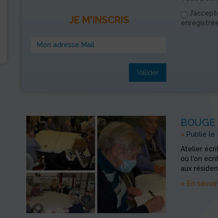
J’accept
JE M'INSCRIS
enregistré
Valider
BOUGE 
>
Publié le
Atelier écr
où l'on écri
aux résiden
> En savoir