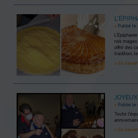
L'ÉPIPH
>
Publié le
L'Épiphanie
rois mages 
offrir des 
tradition, l
> En savoir
JOYEUX
>
Publié le
Toute l'équ
anniversair
> En savoir