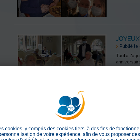
JOYEUX
>
Publié le
Toute l'équ
anniversai
> En savoir
BELLE 
>
Publié le
es cookies, y compris des cookies tiers, à des fins de fonctionn
 personnalisation de votre expérience, afin de vous proposer de
Cette année
centres d’intérêts et analyser la performance de nos campagnes