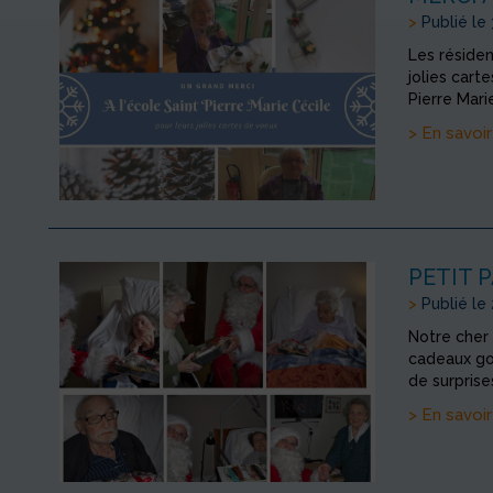
>
Publié le
Les réside
jolies cart
Pierre Mari
> En savoir
PETIT 
>
Publié le
Notre cher 
cadeaux go
de surpris
> En savoir