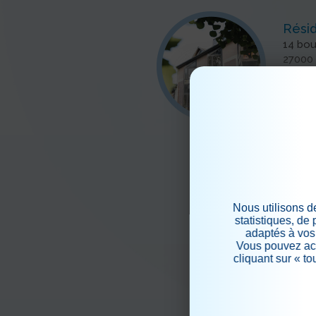
Rési
14 bo
27000
02
Tél.
h
Mail :
Plan 
>
Nous utilisons d
statistiques, de
adaptés à vos 
Vous pouvez acc
cliquant sur « t