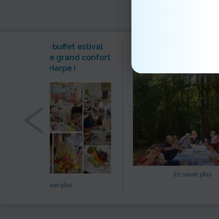
Canicule : le buffet estival
Un pique-nique sous l
asse en mode grand confort
de la fraîcheur
à La Harpe !
‹
En savoir plus
En savoir plus