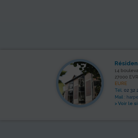
Résidence La 
14 boulevard Cham
27000 EVREUX
EURE
 99
Tél.
02 32 29 69 00
Mail :
harpe-evreux
> Voir le site de l