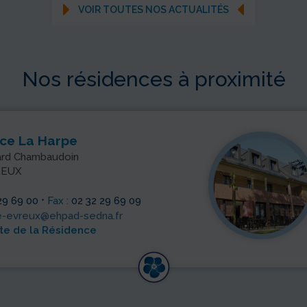
VOIR TOUTES NOS ACTUALITÉS
Nos résidences à proximité
Harpe
R
baudoin
31
76
SE
•
Fax :
02 32 29 69 09
Té
Mai
@ehpad-sedna.fr
a Résidence
> 