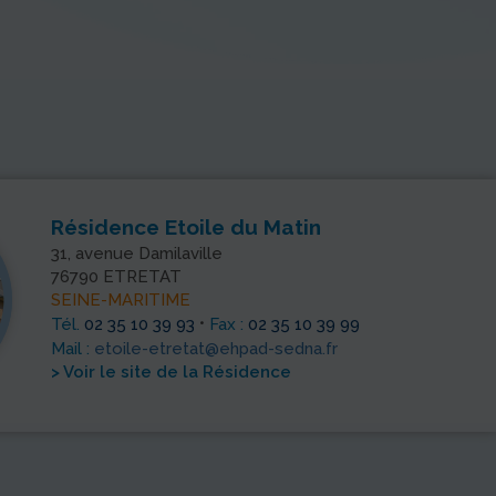
ésidence Etoile du Matin
, avenue Damilaville
790 ETRETAT
INE-MARITIME
•
l.
02 35 10 39 93
Fax :
02 35 10 39 99
l :
etoile-etretat@ehpad-sedna.fr
Voir le site de la Résidence