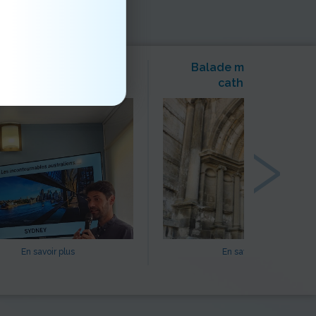
belle découverte de
Balade matinale à la
ustralie avec Lilian
cathédrale
›
En savoir plus
En savoir plus