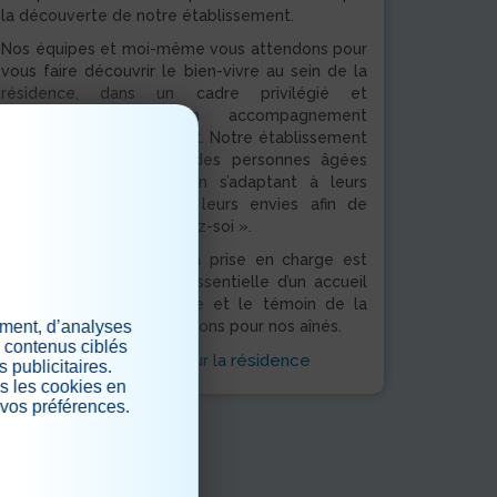
la découverte de notre établissement.
Nos équipes et moi-même vous attendons pour
vous faire découvrir le bien-vivre au sein de la
résidence, dans un cadre privilégié et
confortable pour un accompagnement
professionnel et rassurant. Notre établissement
a vocation à accueillir des personnes âgées
dépendantes ou non, en s’adaptant à leurs
besoins aussi bien qu’à leurs envies afin de
recréer un véritable « chez-soi ».
La personnalisation de la prise en charge est
pour nous la condition essentielle d’un accueil
réussi, d’une vie agréable et le témoin de la
considération que nous avons pour nos aînés.
ement, d’analyses
s contenus ciblés
> En savoir plus sur la résidence
 publicitaires.
s les cookies en
 vos préférences.
.