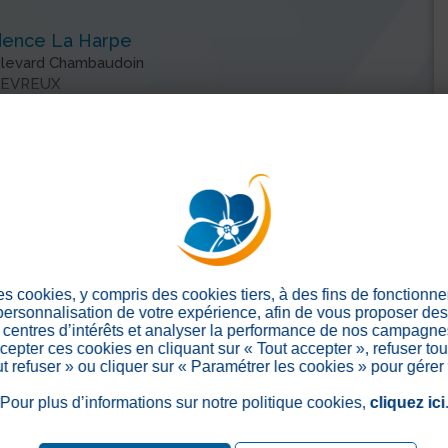
dence La Harpe
ulevard Chambaudoin
 EVREUX
 32 29 69 00
02 32 29 69 09
• Fax :
arpe-evreux@ehpad-sedna.fr
& contact
es cookies, y compris des cookies tiers, à des fins de fonctionn
 personnalisation de votre expérience, afin de vous proposer de
centres d’intérêts et analyser la performance de nos campagnes
epter ces cookies en cliquant sur « Tout accepter », refuser tou
out refuser » ou cliquer sur « Paramétrer les cookies » pour gérer
Pour plus d’informations sur notre politique cookies,
cliquez ici